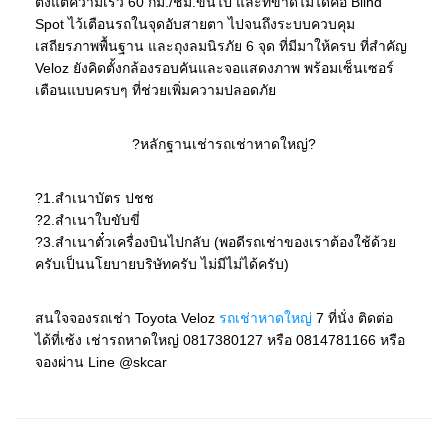
ตั้งแต่ความเร็ว 60 กม./ชม.ขึ้นไป และที่ขาดไม่ได้คือ Blind
Spot ไว้เตือนรถในจุดอับสายตา ไปจนถึงระบบควบคุม
เสถียรภาพพื้นฐาน และถุงลมนิรภัย 6 จุด ที่มีมาให้ครบ ที่สำคัญ
Veloz ยังคิดตั้งกล้องรอบคันและจอแสดงภาพ พร้อมเซ็นเซอร์
เตือนแบบครบๆ ที่ช่วยเพิ่มความปลอดภัย
?หลักฐานเช่ารถเช่าหาดใหญ่?
?1.สำเนาบัตร ปชช
?2.สำเนาใบขับขี่
?3.สำเนาตั๋วเครื่องบินไปกลับ (พอดีรถเช่าของเราต้องใช้ด้วย
ครับเป็นนโยบายบริษัทครับ ไม่มีไม่ได้ครับ)
สนใจจองรถเช่า Toyota Veloz
รถเช่าหาดใหญ่
7 ที่นั่ง ติดต่อ
ได้ที่เซ้ง เช่ารถหาดใหญ่ 0817380127 หรือ 0814781166 หรือ
จองผ่าน Line @skcar