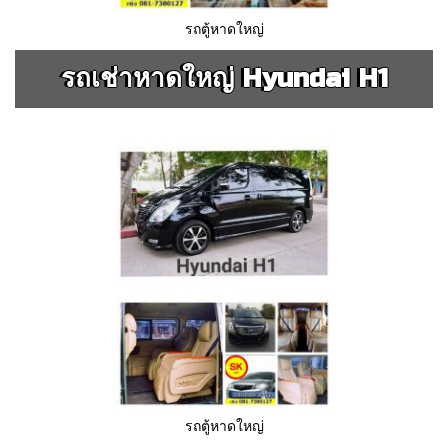
รถตู้หาดใหญ่
รถเช่าหาดใหญ่ Hyundai H1
รถตู้หาดใหญ่