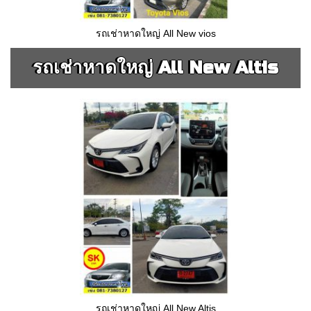
รถเช่าหาดใหญ่ All New vios
รถเช่าหาดใหญ่ All New Altis
รถเช่าหาดใหญ่ All New Altis