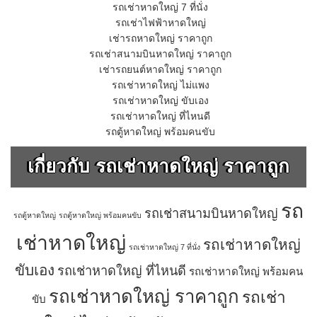
รถเช่าหาดใหญ่ 7 ที่นั่ง
รถเช่าไฟฟ้าหาดใหญ่
เช่ารถหาดใหญ่ ราคาถูก
รถเช่าสนามบินหาดใหญ่ ราคาถูก
เช่ารถยนต์หาดใหญ่ ราคาถูก
รถเช่าหาดใหญ่ ไม่แพง
รถเช่าหาดใหญ่ ขับเอง
รถเช่าหาดใหญ่ ที่ไหนดี
รถตู้หาดใหญ่ พร้อมคนขับ
เกี่ยวกับ รถเช่าหาดใหญ่ ราคาถูก
รถ
รถเช่าสนามบินหาดใหญ่
รถตู้หาดใหญ่
รถตู้หาดใหญ่ พร้อมคนขับ
เช่าหาดใหญ่
รถเช่าหาดใหญ่
รถเช่าหาดใหญ่ 7 ที่นั่ง
ขับเอง
รถเช่าหาดใหญ่ ที่ไหนดี
รถเช่าหาดใหญ่ พร้อมคน
รถเช่าหาดใหญ่ ราคาถูก
รถเช่า
ขับ