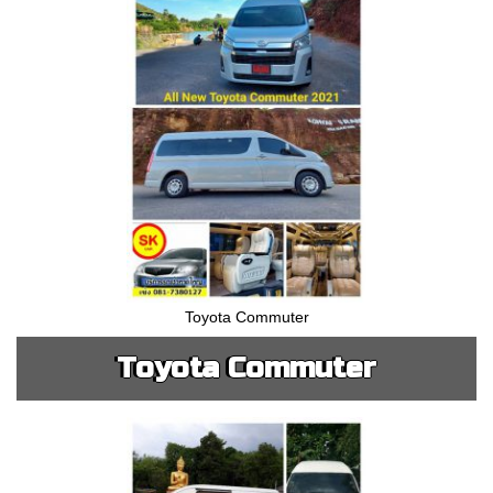
Toyota Commuter
Toyota Commuter