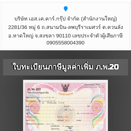
บริษัท เอส.เค.คาร์.กรุ๊ป จำกัด (สำนักงานใหญ่)
2281/36 หมู่ 6 ถ.สนามบิน-ลพบุรีราเมศวร์ ต.ควนลัง
อ.หาดใหญ่ จ.สงขลา 90110 เลขประจำตัวผู้เสียภาษี
0905558004390
ใบทะเบียนภาษีมูลค่าเพิ่ม ภ.พ.20