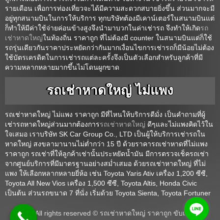
รายเดือน เพื่อการท่องเที่ยวจะได้มีความสะดวกสบายยิ่งขึ้น ส่วนมากจะมี
อยู่ทุกสนามบินในการให้บริการ ทุกบริษัทต้องมีเคาน์เตอร์ในสนามบินแต่
ก็ทำให้มีค่าใช้จ่ายค่อนข้างสูงจึงนำมาบวกในค่าเช่ารถ จึงทำให้เกิด
รถ
เช่าหาดใหญ่
ในท้องถิ่น ราคาถูก ที่ไม่ต้องมี counter ในสนามบินแต่ก็ใช้
รถรุ่นเดียวกันราคาประหยัดกว่ากันมากเงื่อนไขการเช่ารถก็มีน้อยไม่ต้อง
ใช้บัตรเครดิตในการเช่ารถแต่ละครั้งจึงเป็นตัวเลือกสำหรับลูกค้าที่มี
ความหลากหลายมากขึ้นไม่โดนผูกขาด
รถเช่าหาดใหญ่ ไม่แพง
รถเช่าหาดใหญ่ ไม่แพง ราคาถูก มีที่ไหนให้บริการดีมั่ง เป็นคำถามที่ผู้
เช่ารถหาดใหญ่ส่วนมากต้องการ
รถเช่าหาดใหญ่
ดีๆและไม่แพงคิดไว้ใน
ใจเสมอ เราบริษัท SK Car Group Co., LTD เป็นผู้ให้บริการเช่ารถใน
หาดใหญ่ สงขลามานานไม่ต่ำกว่า 15 ปี ด้วยราคารถเช่าหาดที่ไม่แพง
ราคาถูก รถเช่าที่ให้ลูกค้าเช่านั้นประหยัดน้ำมัน มีการตรวจเช็ครถเช่า
จากศูนย์บริการที่มีมาตรฐานอย่างสม่ำเสมอ ด้วยรถเช่าหาดใหญ่ ที่ไม่
แพง ให้เลือกหลากหลายยี่ห้อ เช่น Toyota Yaris Ativ เครื่อง 1,200 ซีซี,
Toyota All New Vios เครื่อง 1,500 ซีซี, Toyota Altis, Honda Civic
เป็นต้น ส่วนรถขนาด 7 ที่นั่ง เริ่มด้วย Toyota Sienta, Toyota Fortuner
All rights reserved © รถเช่าหาดใหญ่ ราคาถูก ขับเอง